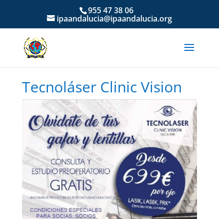
955 47 38 06
ipaandalucia@ipaandalucia.org
Tecnoláser Clinic Vision