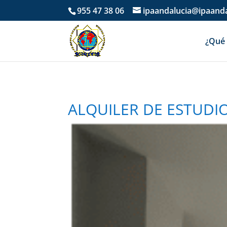
955 47 38 06
ipaandalucia@ipaanda
¿Qué 
ALQUILER DE ESTUDIO